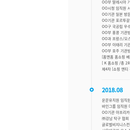
OO부 말레시아 
OO시청 임직원 
OO기관 일본 방
OO기관 포르투갈
OO구 국공립 우
OO부 홍콩 기관
OO과 프랑스/오
OO부 이태리 기
OO부 호주 기관
[홈앤홈 홈쇼핑 베
[ K 홈쇼핑 /총 2
제4차 [쇼핑 엔티
2018.08
운문유치원 임직원
바인그룹 임직원 
OO기관 아프리카
㈜강남 탁구 협회
글로벌비지니스컨설