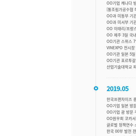
OO기업 캐나다 
[통조림가공수협 
OO과 미동부 기
OO과 미서부 기
OO 이태리/프랑
OO 제주 3일 국
OO기관 스위스 7
VINEXPO 전시
OO기관 일본 5일
OO기관 포르투갈
산업기술대학교 파
2019.05
한국프랜차이즈 중
OO기업 일본 방
OO기업 괌 방문 
OO원우회 코카서
글로벌 정책연수 
한국 00부 발전 