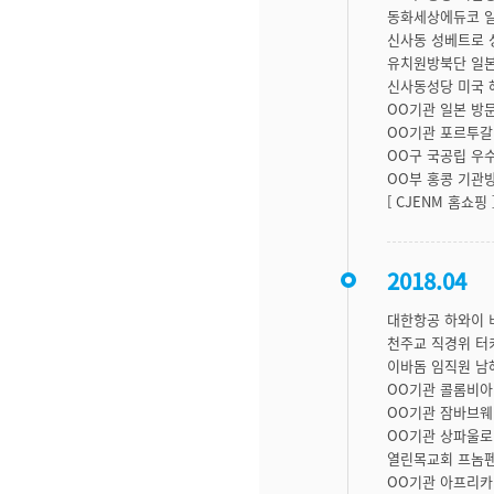
동화세상에듀코 일
신사동 성베트로 
유치원방북단 일본
신사동성당 미국 
OO기관 일본 방
OO기관 포르투갈
OO구 국공립 우
OO부 홍콩 기관
[ CJENM 홈쇼핑
2018.04
대한항공 하와이 
천주교 직경위 터
이바돔 임직원 남
OO기관 콜롬비아
OO기관 잠바브웨
OO기관 상파울로
열린목교회 프놈펜
OO기관 아프리카