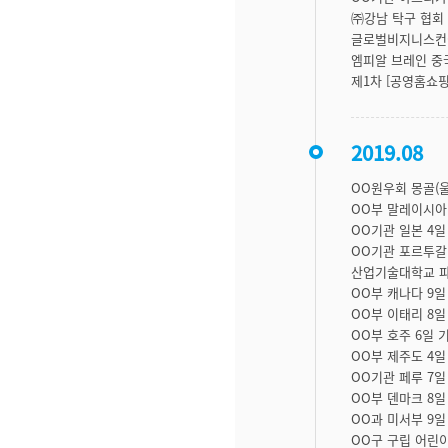
㈜강남 탁구 협회 
글로벌비지니스컨설
엠피알 브레인 중국
제1차 [공영홈쇼핑
2019.08
OO원우회 몽골(
OO부 말레이시아
OO기관 일본 4일
OO기관 포르투갈
산업기술대학교 파
OO부 캐나다 9
OO부 이태리 8
OO부 호주 6일 
OO부 제주도 4일
OO기관 페루 7일
OO부 덴마크 8
OO과 미서부 9
OO구 구립 어린