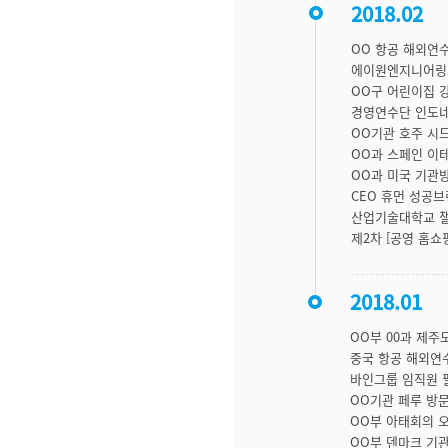
2018.02
OO 항공 해외연
에이원엔지니어링
OO구 어린이집 
경영연수단 인도네
OO기관 호주 시
OO과 스페인 이
OO과 미국 기관
CEO 휴먼 성공
산업기술대학교 챌
제2차 [공영 홈쇼
2018.01
OO부 00과 제주
중국 항공 해외연
바인그룹 임직원 
OO기관 페루 방
OO부 아태회의 
OO부 덴마크 기