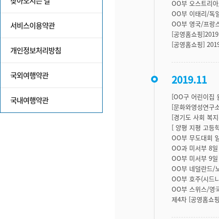
찾아오시는 길
OO부 오스트리아
OO부 이태리/독일
OO부 영국/프랑
서비스이용약관
[공영홈쇼핑]2019.
[공영홈쇼핑] 201
개인정보처리방침
국외여행약관
2019.11
[OO구 어린이집 
국내여행약관
[문화와영성연구소
[경기도 사회 복지
[ 양평 지평 고등
OO부 무도대회 
OO과 미서부 8
OO부 미서부 9
OO부 네덜란드/노
OO부 호주(시드니
OO부 스위스/영국
제4차 [공영홈쇼핑