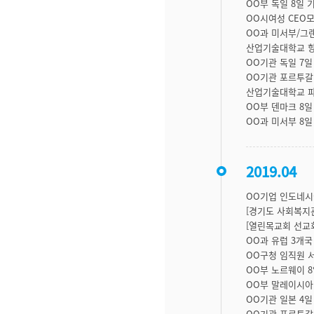
OO부 독일 8일 
OO시여성 CEO모
OO과 미서부/그
산업기술대학교 항
OO기관 독일 7일
OO기관 포르투갈
산업기술대학교 파
OO부 덴마크 8
OO과 미서부 8
2019.04
OO기업 인도네시
[경기도 사회복지
[열린목교회 선교
OO과 유럽 3개국
OO구청 임직원 서
OO부 노르웨이 
OO부 말레이시아
OO기관 일본 4일
OO기관 포르투갈