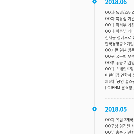
2018.06
OO과 독일/스위
OO과 북유럽 기
OO과 미서부 기
OO과 미동부 캐
신사동 성베드로 
한국경영중소기업
OO기관 일본 방
OO구 국공립 우
OO부 홍콩 기관
OO과 스페인프랑
어린이집 연합회 
제6차 [공영 홈쇼핑
[ CJENM 홈쇼핑 
2018.05
OO과 유럽 3개
OO구청 임직원 
OO부 홍콩 기관