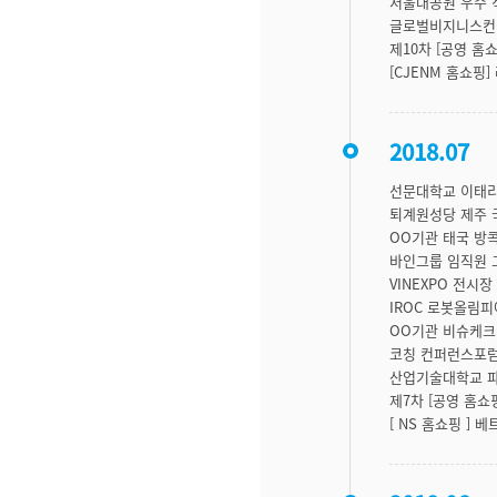
서울대공원 우수 
글로벌비지니스컨설
제10차 [공영 홈
[CJENM 홈쇼핑]
2018.07
선문대학교 이태
퇴계원성당 제주 
OO기관 태국 방
바인그룹 임직원 
VINEXPO 전시
IROC 로봇올림
OO기관 비슈케크
코칭 컨퍼런스포럼
산업기술대학교 파
제7차 [공영 홈쇼
[ NS 홈쇼핑 ] 