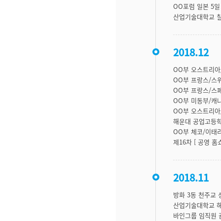
OO포럼 일본 5
산업기술대학교 칠
2018.12
OO부 오스트리아
OO부 프랑스/스
OO부 프랑스/스
OO부 미동부/캐
OO부 오스트리아
해운대 공업고등학
OO부 체코/이태
제16차 [ 공영 홈
2018.11
방화 3동 천주교
산업기술대학교 
바인그룹 임직원 