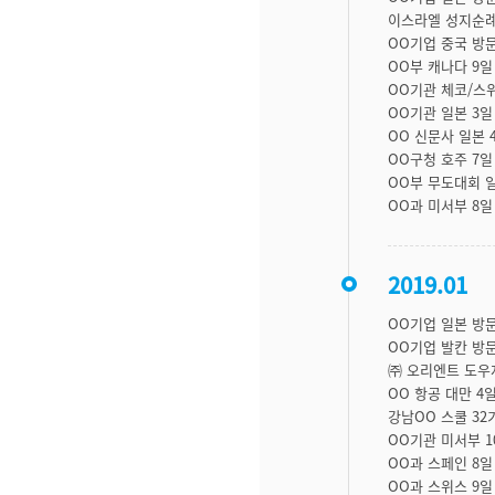
이스라엘 성지순례
OO기업 중국 방
OO부 캐나다 9
OO기관 체코/스위
OO기관 일본 3일
OO 신문사 일본 
OO구청 호주 7
OO부 무도대회 
OO과 미서부 8
2019.01
OO기업 일본 방
OO기업 발칸 방
㈜ 오리엔트 도우
OO 항공 대만 4
강남OO 스쿨 32
OO기관 미서부 1
OO과 스페인 8
OO과 스위스 9