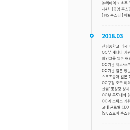
㈜위메이크 호주 
제4차 [공영 홈쇼핑
[ NS 홈쇼핑 ] 
2018.03
신림중학교 러시아
OO부 캐나다 기
바인그룹 일본 해
OO기관 체코/스
OO기관 일본 방
스포츠동아 일본 
OO구청 호주 해
신월1동성당 성지
OO부 무도대회 
OO과 스위스 기
고대 글로벌 CE
[SK 스토아 홈쇼핑