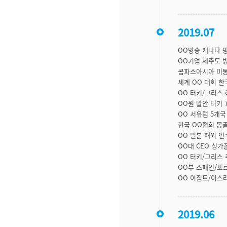
2019.07
OO방송 캐나다 
OO기업 제주도 
콤파스아시아 미동
세계 OO 대회 한
OO 터키/그리스
OO원 발안 터키 
OO 서유럽 5개국
한국 OO협회 몽골
OO 일본 해외 연
OO대 CEO 싱가
OO 터키/그리스
OO부 스페인/포
OO 이집트/이스
2019.06