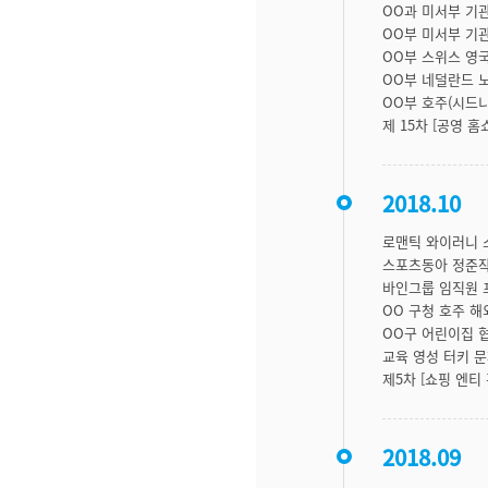
OO과 미서부 기
OO부 미서부 기
OO부 스위스 영
OO부 네덜란드 
OO부 호주(시드니
제 15차 [공영 홈
2018.10
로맨틱 와이러니 
스포츠동아 정준작
바인그룹 임직원 
OO 구청 호주 
OO구 어린이집 
교육 영성 터키 
제5차 [쇼핑 엔티
2018.09