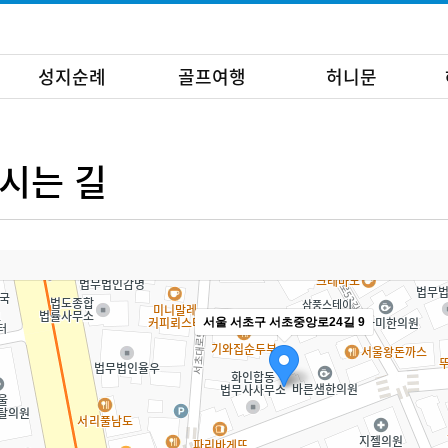
성지순례
골프여행
허니문
시는 길
서울 서초구 서초중앙로24길 9