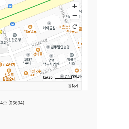
30m
길찾기
 (06604)