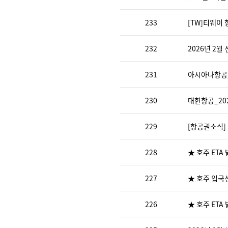
233
[TW]티웨이
232
2026년 2월
231
아시아나항공_
230
대한항공_20
229
[항공권소식]
228
★ 호주 ETA
227
★ 호주 입국
226
★ 호주 ETA