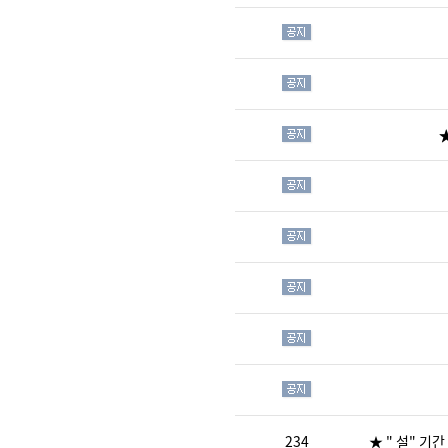
★
234
★ " 설" 기